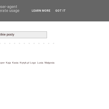
 user-agent
nerate usage
LEARN MORE
GOT IT
tkie posty
cper
Kaja
Kasia
Krytyk.pl
Logo
Lusia
Małgosia