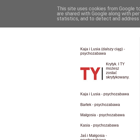
This site uses cookies from Google to 
are shared with Google along with per
statistics, and to detect and address
Kaja i Lusia (dalszy ciąg) -
psychozabawa
Krytyk. I TY
możesz
zostać
skrytykowany.
Kaja i Lusia - psychozabawa
Bartek - psychozabawa
Małgosia - psychozabawa
Kasia - psychozabawa
Jaś i Małgosia -