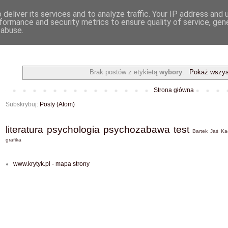
deliver its services and to analyze traffic. Your IP address and
formance and security metrics to ensure quality of service, ge
 abuse.
Brak postów z etykietą
wybory
.
Pokaż wszys
Strona główna
Subskrybuj:
Posty (Atom)
literatura
psychologia
psychozabawa
test
Bartek
Jaś
Ka
grafika
www.krytyk.pl - mapa strony