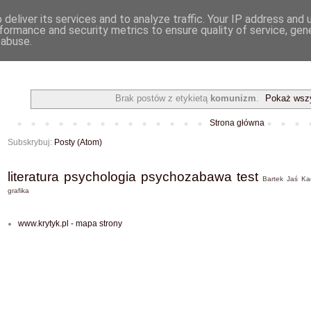
deliver its services and to analyze traffic. Your IP address and
formance and security metrics to ensure quality of service, ge
 abuse.
Brak postów z etykietą
komunizm
.
Pokaż wszy
Strona główna
Subskrybuj:
Posty (Atom)
literatura
psychologia
psychozabawa
test
Bartek
Jaś
Ka
grafika
www.krytyk.pl - mapa strony