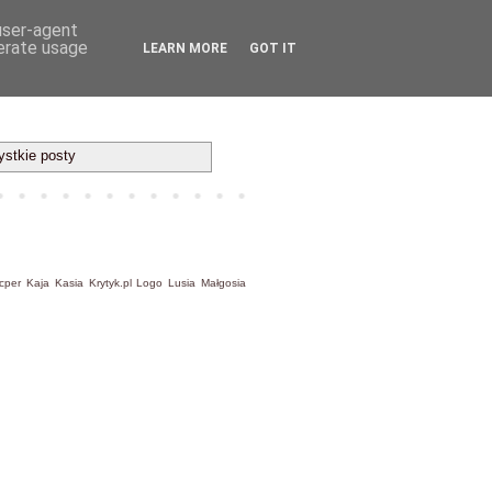
 user-agent
nerate usage
LEARN MORE
GOT IT
stkie posty
cper
Kaja
Kasia
Krytyk.pl
Logo
Lusia
Małgosia