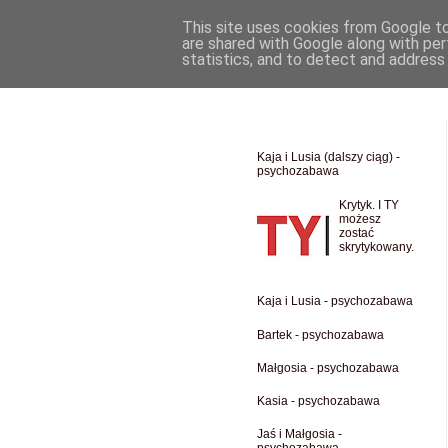
This site uses cookies from Google to 
are shared with Google along with per
statistics, and to detect and address
Kaja i Lusia (dalszy ciąg) -
psychozabawa
Krytyk. I TY
możesz
zostać
skrytykowany.
Kaja i Lusia - psychozabawa
Bartek - psychozabawa
Małgosia - psychozabawa
Kasia - psychozabawa
Jaś i Małgosia -