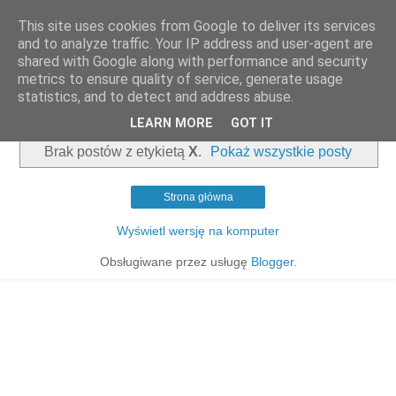
This site uses cookies from Google to deliver its services
and to analyze traffic. Your IP address and user-agent are
shared with Google along with performance and security
metrics to ensure quality of service, generate usage
statistics, and to detect and address abuse.
▼
LEARN MORE
GOT IT
Brak postów z etykietą
X
.
Pokaż wszystkie posty
Strona główna
Wyświetl wersję na komputer
Obsługiwane przez usługę
Blogger
.